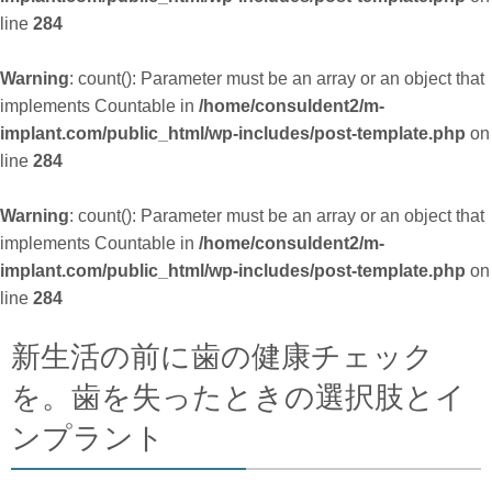
line
284
Warning
: count(): Parameter must be an array or an object that
implements Countable in
/home/consuldent2/m-
implant.com/public_html/wp-includes/post-template.php
on
line
284
Warning
: count(): Parameter must be an array or an object that
implements Countable in
/home/consuldent2/m-
implant.com/public_html/wp-includes/post-template.php
on
line
284
新生活の前に歯の健康チェック
を。歯を失ったときの選択肢とイ
ンプラント