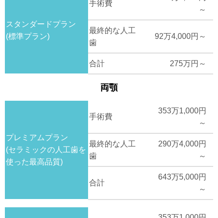
手術費
～
スタンダードプラン
最終的な人工
(標準プラン)
92万4,000円～
歯
合計
275万円～
両顎
353万1,000円
手術費
～
プレミアムプラン
最終的な人工
290万4,000円
(セラミックの人工歯を
歯
～
使った最高品質)
643万5,000円
合計
～
353万1,000円