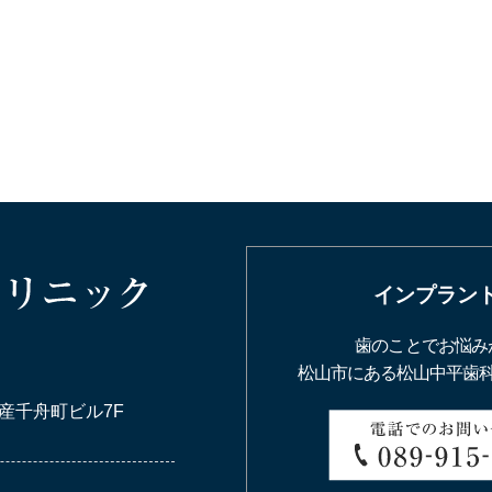
インプラン
歯のことでお悩み
松山市にある松山中平歯
産千舟町ビル7F