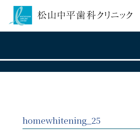
homewhitening_25