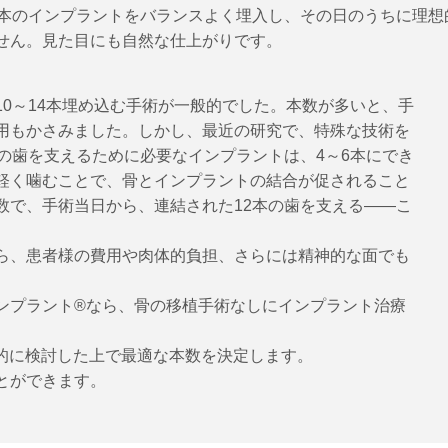
6本のインプラントをバランスよく埋入し、その日のうちに理
せん。見た目にも自然な仕上がりです。
0～14本埋め込む手術が一般的でした。本数が多いと、手
用もかさみました。しかし、最近の研究で、特殊な技術を
の歯を支えるために必要なインプラントは、4～6本にでき
軽く噛むことで、骨とインプラントの結合が促されること
数で、手術当日から、連結された12本の歯を支える――こ
ら、患者様の費用や肉体的負担、さらには精神的な面でも
ンプラント®なら、骨の移植手術なしにインプラント治療
元的に検討した上で最適な本数を決定します。
とができます。