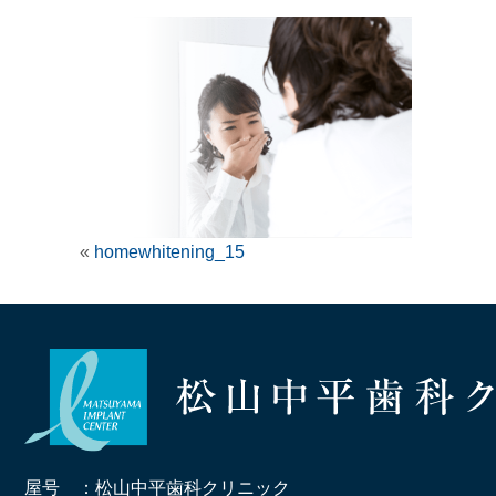
«
homewhitening_15
屋号 ：松山中平歯科クリニック