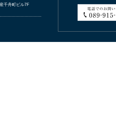
産千舟町ビル7F