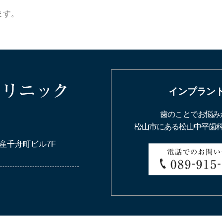
ます。
インプラン
歯のことでお悩み
松山市にある松山中平歯
産千舟町ビル7F