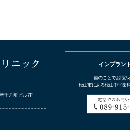
インプラン
歯のことでお悩み
松山市にある松山中平歯
産千舟町ビル7F